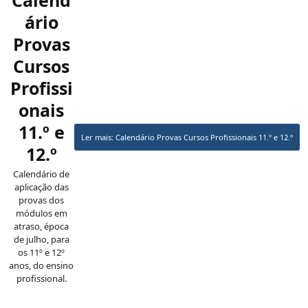
Calend
ário
Provas
Cursos
Profissi
onais
11.º e
Ler mais: Calendário Provas Cursos Profissionais 11.º e 12.º
12.º
Calendário de
aplicação das
provas dos
módulos em
atraso, época
de julho, para
os 11º e 12º
anos, do ensino
profissional.