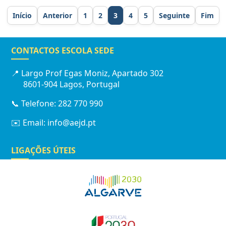
1
2
3
4
5
CONTACTOS ESCOLA SEDE
📍 Largo Prof Egas Moniz, Apartado 302
8601-904 Lagos, Portugal
📞 Telefone: 282 770 990
✉️ Email: info@aejd.pt
LIGAÇÕES ÚTEIS