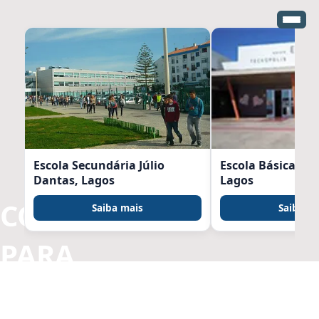
Escola Secundária Júlio
Escola Básica Tec
Dantas, Lagos
Lagos
CONCURSO
Saiba mais
Saiba m
PARA
TÉCNICO(A)