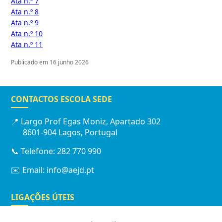
Ata n.º 7
Ata n.º 8
Ata n.º 9
Ata n.º 10
Ata n.º 11
Publicado em 16 junho 2026
CONTACTOS ESCOLA SEDE
📍 Largo Prof Egas Moniz, Apartado 302
8601-904 Lagos, Portugal
📞 Telefone: 282 770 990
✉️ Email: info@aejd.pt
LIGAÇÕES ÚTEIS