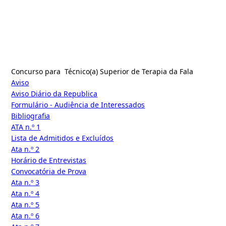
SUPERIOR
DE
TERAPIA
Concurso para Técnico(a) Superior de Terapia da Fala
Aviso
DA FALA
Aviso Diário da Republica
Formulário - Audiência de Interessados
Bibliografia
ATA n.º 1
Lista de Admitidos e Excluídos
Ata n.º 2
Horário de Entrevistas
Convocatória de Prova
Ata n.º 3
Ata n.º 4
Ata n.º 5
Ata n.º 6